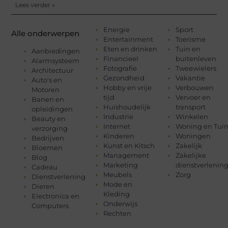
Lees verder »
Energie
Sport
Alle onderwerpen
Entertainment
Toerisme
Eten en drinken
Tuin en
Aanbiedingen
Financieel
buitenleven
Alarmsysteem
Fotografie
Tweewielers
Architectuur
Gezondheid
Vakantie
Auto's en
Hobby en vrije
Verbouwen
Motoren
tijd
Vervoer en
Banen en
Huishoudelijk
transport
opleidingen
Industrie
Winkelen
Beauty en
Internet
Woning en Tui
verzorging
Kinderen
Woningen
Bedrijven
Kunst en Kitsch
Zakelijk
Bloemen
Management
Zakelijke
Blog
Marketing
dienstverlenin
Cadeau
Meubels
Zorg
Dienstverlening
Mode en
Dieren
Kleding
Electronica en
Onderwijs
Computers
Rechten