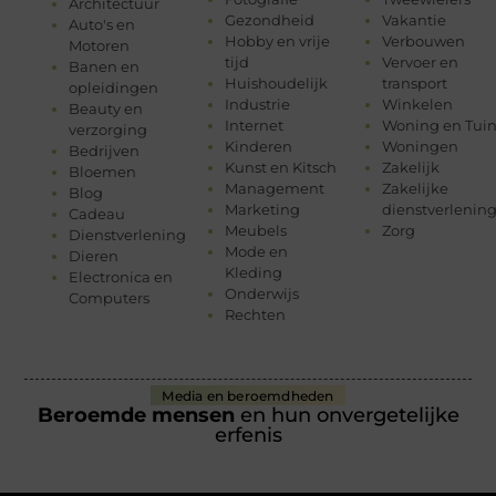
Architectuur
Gezondheid
Vakantie
Auto's en
Hobby en vrije
Verbouwen
Motoren
tijd
Vervoer en
Banen en
Huishoudelijk
transport
opleidingen
Industrie
Winkelen
Beauty en
Internet
Woning en Tui
verzorging
Kinderen
Woningen
Bedrijven
Kunst en Kitsch
Zakelijk
Bloemen
Management
Zakelijke
Blog
Marketing
dienstverlenin
Cadeau
Meubels
Zorg
Dienstverlening
Mode en
Dieren
Kleding
Electronica en
Onderwijs
Computers
Rechten
Media en beroemdheden
Beroemde mensen
en hun onvergetelijke
erfenis