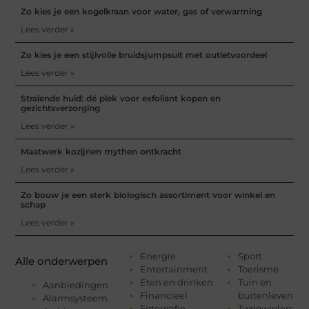
Zo kies je een kogelkraan voor water, gas of verwarming
Lees verder »
Zo kies je een stijlvolle bruidsjumpsuit met outletvoordeel
Lees verder »
Stralende huid: dé plek voor exfoliant kopen en
gezichtsverzorging
Lees verder »
Maatwerk kozijnen mythen ontkracht
Lees verder »
Zo bouw je een sterk biologisch assortiment voor winkel en
schap
Lees verder »
Energie
Sport
Alle onderwerpen
Entertainment
Toerisme
Eten en drinken
Tuin en
Aanbiedingen
Financieel
buitenleven
Alarmsysteem
Fotografie
Tweewielers