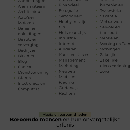
Aanbiedingen
Financieel
buitenleven
Alarmsysteem
Fotografie
Tweewielers
Architectuur
Gezondheid
Vakantie
Auto's en
Hobby en vrije
Verbouwen
Motoren
tijd
Vervoer en
Banen en
Huishoudelijk
transport
opleidingen
Industrie
Winkelen
Beauty en
Internet
Woning en Tui
verzorging
Kinderen
Woningen
Bedrijven
Kunst en Kitsch
Zakelijk
Bloemen
Management
Zakelijke
Blog
Marketing
dienstverlenin
Cadeau
Meubels
Zorg
Dienstverlening
Mode en
Dieren
Kleding
Electronica en
Onderwijs
Computers
Rechten
Media en beroemdheden
Beroemde mensen
en hun onvergetelijke
erfenis