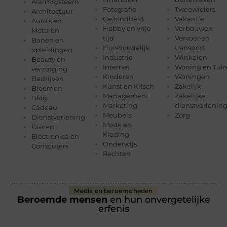
Alarmsysteem
Fotografie
Tweewielers
Architectuur
Gezondheid
Vakantie
Auto's en
Hobby en vrije
Verbouwen
Motoren
tijd
Vervoer en
Banen en
Huishoudelijk
transport
opleidingen
Industrie
Winkelen
Beauty en
Internet
Woning en Tui
verzorging
Kinderen
Woningen
Bedrijven
Kunst en Kitsch
Zakelijk
Bloemen
Management
Zakelijke
Blog
Marketing
dienstverlenin
Cadeau
Meubels
Zorg
Dienstverlening
Mode en
Dieren
Kleding
Electronica en
Onderwijs
Computers
Rechten
Media en beroemdheden
Beroemde mensen
en hun onvergetelijke
erfenis