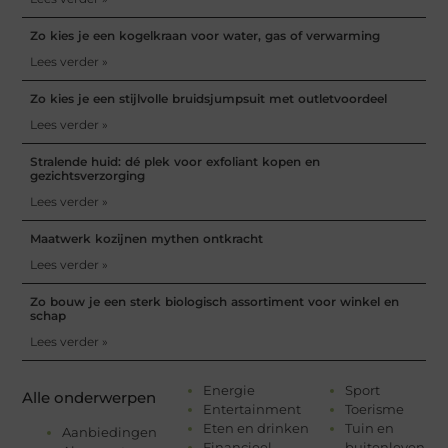
Zo kies je een kogelkraan voor water, gas of verwarming
Lees verder »
Zo kies je een stijlvolle bruidsjumpsuit met outletvoordeel
Lees verder »
Stralende huid: dé plek voor exfoliant kopen en
gezichtsverzorging
Lees verder »
Maatwerk kozijnen mythen ontkracht
Lees verder »
Zo bouw je een sterk biologisch assortiment voor winkel en
schap
Lees verder »
Energie
Sport
Alle onderwerpen
Entertainment
Toerisme
Eten en drinken
Tuin en
Aanbiedingen
Financieel
buitenleven