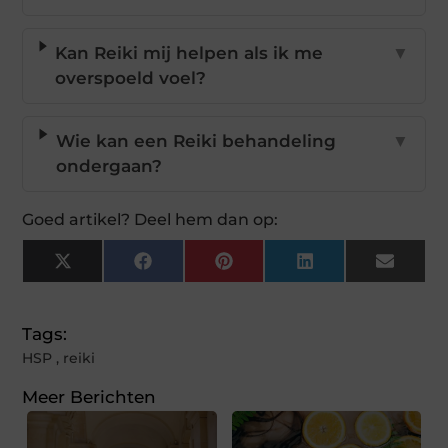
Kan Reiki mij helpen als ik me
▼
overspoeld voel?
Wie kan een Reiki behandeling
▼
ondergaan?
Goed artikel? Deel hem dan op:
X
Facebook
Pinterest
LinkedIn
Email
(Twitter)
Tags:
HSP
,
reiki
Meer Berichten