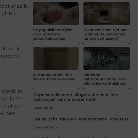
opt of zelfs
jd! Bij
De populairste stijlen
Wanneer is het tijd om
voor moderne
je sloten te vervangen
geboortekaartjes
na een verhuizing?
 kan bij
 terecht
Kartonnen doos met
Moderne
deksel, bodem-deksel
kantoorinrichting voor
efficiënte werkplekken
s wordt er
Gepersonaliseerde slingers die echt iets
 de juiste
toevoegen aan je evenement
je al een
Lees verder »
wijnen.
Stalen schuifdeuren voor moderne interieurs
Lees verder »