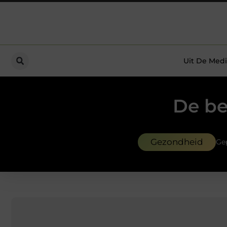
Uit De Medi
De be
Gezondheid
Ge