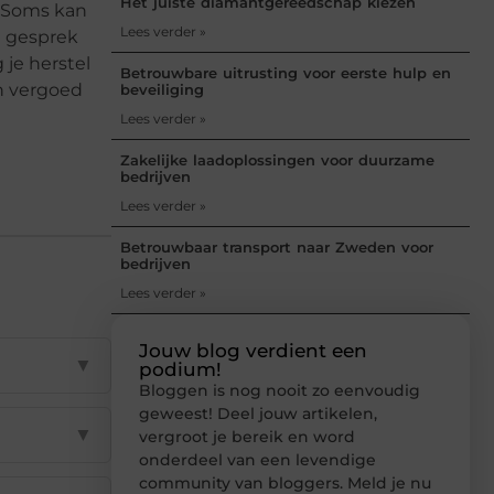
Het juiste diamantgereedschap kiezen
. Soms kan
Lees verder »
te gesprek
je herstel
Betrouwbare uitrusting voor eerste hulp en
en vergoed
beveiliging
Lees verder »
Zakelijke laadoplossingen voor duurzame
bedrijven
Lees verder »
Betrouwbaar transport naar Zweden voor
bedrijven
Lees verder »
Jouw blog verdient een
▼
podium!
Bloggen is nog nooit zo eenvoudig
geweest! Deel jouw artikelen,
▼
vergroot je bereik en word
onderdeel van een levendige
community van bloggers. Meld je nu