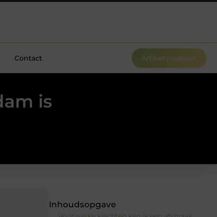
Contact
Artikel plaatsen
dam is
Inhoudsopgave
Voor welke klachten kan ik een afspraak