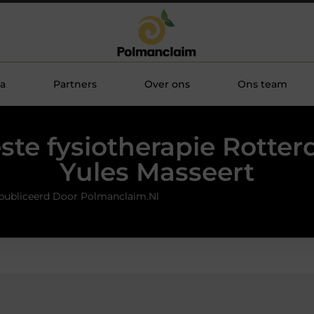
a
Partners
Over ons
Ons team
ste fysiotherapie Rotter
Yules Masseert
publiceerd Door Polmanclaim.nl