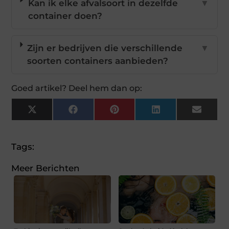
Kan ik elke afvalsoort in dezelfde
▼
container doen?
Zijn er bedrijven die verschillende
▼
soorten containers aanbieden?
Goed artikel? Deel hem dan op:
X
Facebook
Pinterest
LinkedIn
Email
(Twitter)
Tags:
Meer Berichten