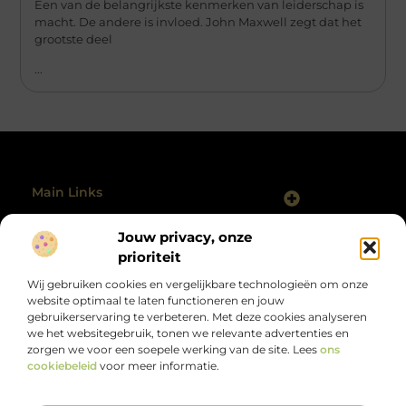
Een van de belangrijkste kenmerken van leiderschap is
macht. De andere is invloed. John Maxwell zegt dat het
grootste deel
...
Main Links
Backlinks Kopen Nederland: Slim, Risicovol of Onvermijdelijk?
Geld Verdienen Internet: Hoe Jij Vandaag Kunt Starten
Jouw privacy, onze
Bericht categorie
@2025 All Right Reserved.
prioriteit
Design by
www.polmanclaim.nl.
Wij gebruiken cookies en vergelijkbare technologieën om onze
website optimaal te laten functioneren en jouw
gebruikerservaring te verbeteren. Met deze cookies analyseren
we het websitegebruik, tonen we relevante advertenties en
zorgen we voor een soepele werking van de site. Lees
ons
cookiebeleid
voor meer informatie.
Alles wat je zoekt, op één plek.
Van motiverende verhalen tot handige tips, ontdek de veelzijdigheid