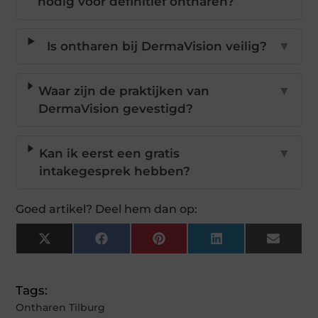
nodig voor definitief ontharen?
Is ontharen bij DermaVision veilig?
▼
Waar zijn de praktijken van
▼
DermaVision gevestigd?
Kan ik eerst een gratis
▼
intakegesprek hebben?
Goed artikel? Deel hem dan op:
X
Facebook
Pinterest
LinkedIn
Email
(Twitter)
Tags:
Ontharen Tilburg