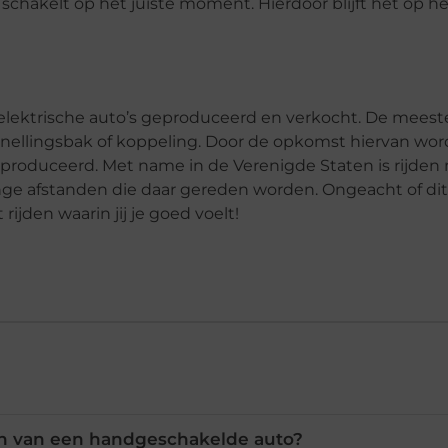
schakelt op het juiste moment. Hierdoor blijft het op h
ektrische auto’s geproduceerd en verkocht. De meeste
snellingsbak of koppeling. Door de opkomst hiervan wo
oduceerd. Met name in de Verenigde Staten is rijden
ge afstanden die daar gereden worden. Ongeacht of dit
rijden waarin jij je goed voelt!
en van een handgeschakelde auto?