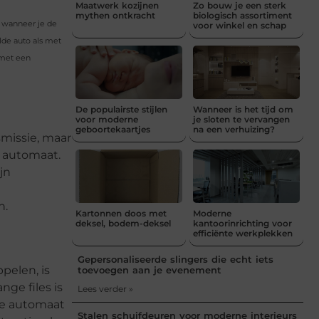
Maatwerk kozijnen
Zo bouw je een sterk
mythen ontkracht
biologisch assortiment
n wanneer je de
voor winkel en schap
lde auto als met
 met een
De populairste stijlen
Wanneer is het tijd om
voor moderne
je sloten te vervangen
geboortekaartjes
na een verhuizing?
smissie, maar
t automaat.
jn
n.
Kartonnen doos met
Moderne
deksel, bodem-deksel
kantoorinrichting voor
efficiënte werkplekken
Gepersonaliseerde slingers die echt iets
pelen, is
toevoegen aan je evenement
nge files is
Lees verder »
 De automaat
Stalen schuifdeuren voor moderne interieurs