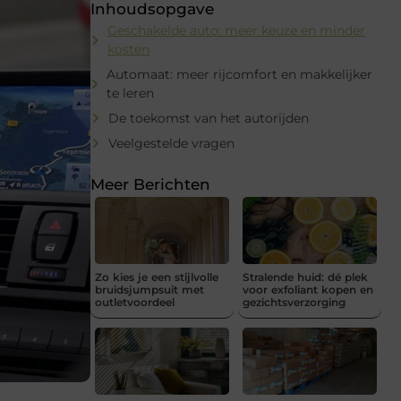
Inhoudsopgave
Geschakelde auto: meer keuze en minder
kosten
Automaat: meer rijcomfort en makkelijker
te leren
De toekomst van het autorijden
Veelgestelde vragen
Meer Berichten
Zo kies je een stijlvolle
Stralende huid: dé plek
bruidsjumpsuit met
voor exfoliant kopen en
outletvoordeel
gezichtsverzorging