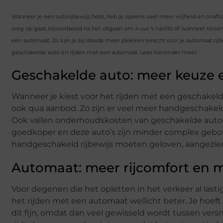
Wanneer je een autorijbewijs hebt, heb je opeens veel meer vrijheid en onafha
weg op gaat, bijvoorbeeld na het uitgaan om 4 uur ‘s nachts of wanneer reiz
een automaat. Zo kan je bij steeds meer plekken terecht voor je automaat rijb
geschakelde auto en rijden met een automaat. Lees hieronder meer.
Geschakelde auto: meer keuze 
Wanneer je kiest voor het rijden met een geschakelde
ook qua aanbod. Zo zijn er veel meer handgeschakeld
Ook vallen onderhoudskosten van geschakelde auto’s
goedkoper en deze auto’s zijn minder complex gebou
handgeschakeld rijbewijs moeten geloven, aangezien
Automaat: meer rijcomfort en ma
Voor degenen die het opletten in het verkeer al las
het rijden met een automaat wellicht beter. Je hoeft d
dit fijn, omdat dan veel gewisseld wordt tussen versn