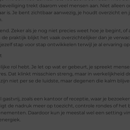
e beveiliging trekt daarom veel mensen aan. Niet alleen 
r is. Je bent zichtbaar aanwezig, je houdt overzicht en
.
d. Zeker als je nog niet precies weet hoe je begint, of a
de praktijk blijkt het vaak overzichtelijker dan je verwach
ezelf stap voor stap ontwikkelen terwijl je al ervaring o
t
lijke rol hebt. Je let op wat er gebeurt, je spreekt mense
s. Dat klinkt misschien streng, maar in werkelijkheid dra
ijn niet per se de luidste, maar degenen die kalm blijv
 gastvrij, zoals een kantoor of receptie, waar je bezoeke
 ligt de nadruk meer op toezicht, controle rondes of het
venementen. Daardoor kun je meestal wel een setting vin
 energiek.