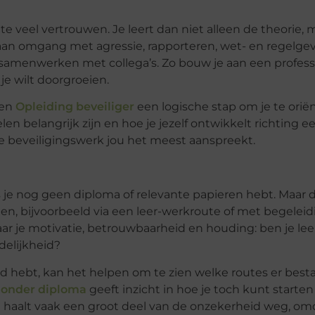
oute veel vertrouwen. Je leert dan niet alleen de theorie, 
k aan omgang met agressie, rapporteren, wet- en regelgev
menwerken met collega’s. Zo bouw je aan een professi
je wilt doorgroeien.
een
Opleiding beveiliger
een
logische stap om je te orië
len belangrijk zijn en hoe je jezelf ontwikkelt richting e
pe beveiligingswerk jou het meest aanspreekt.
je nog geen diploma of relevante papieren hebt. Maar da
tromen, bijvoorbeeld via een leer-werkroute of met begeleid
ar je motivatie, betrouwbaarheid en houding: ben je leerg
delijkheid?
grond hebt, kan het helpen om te zien welke routes er bes
 zonder diploma
geeft inzicht in hoe je toch kunt starte
at haalt vaak een groot deel van de onzekerheid weg, om