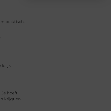
en praktisch.
el
delijk
 Je hoeft
n krijgt en