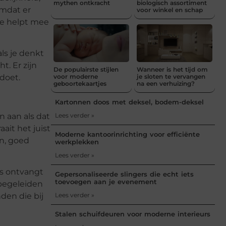
mythen ontkracht
biologisch assortiment
omdat er
voor winkel en schap
 je helpt mee
ls je denkt
t. Er zijn
De populairste stijlen
Wanneer is het tijd om
voor moderne
je sloten te vervangen
pdoet.
geboortekaartjes
na een verhuizing?
Kartonnen doos met deksel, bodem-deksel
Lees verder »
n aan als dat
ait het juist
Moderne kantoorinrichting voor efficiënte
en, goed
werkplekken
Lees verder »
rs ontvangt
Gepersonaliseerde slingers die echt iets
toevoegen aan je evenement
 begeleiden
Lees verder »
den die bij
Stalen schuifdeuren voor moderne interieurs