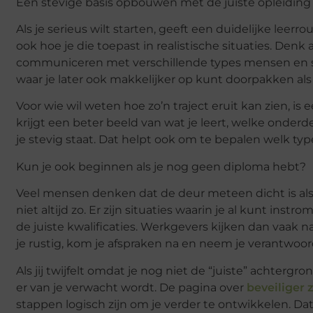
Een stevige basis opbouwen met de juiste opleiding
Als je serieus wilt starten, geeft een duidelijke leerr
ook hoe je die toepast in realistische situaties. Den
communiceren met verschillende types mensen en sa
waar je later ook makkelijker op kunt doorpakken als 
Voor wie wil weten hoe zo’n traject eruit kan zien, is 
krijgt een beter beeld van wat je leert, welke onderde
je stevig staat. Dat helpt ook om te bepalen welk ty
Kun je ook beginnen als je nog geen diploma hebt?
Veel mensen denken dat de deur meteen dicht is als 
niet altijd zo. Er zijn situaties waarin je al kunt ins
de juiste kwalificaties. Werkgevers kijken dan vaak na
je rustig, kom je afspraken na en neem je verantwoor
Als jij twijfelt omdat je nog niet de “juiste” achter
er van je verwacht wordt. De pagina over
beveiliger
stappen logisch zijn om je verder te ontwikkelen. D