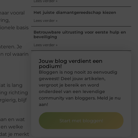
Lees verder »
Het juiste diamantgereedschap kiezen
maar vooral
ing,
Lees verder »
onele basis
Betrouwbare uitrusting voor eerste hulp en
beveiliging
Lees verder »
nteren. Je
en rol waarin
Jouw blog verdient een
podium!
Bloggen is nog nooit zo eenvoudig
geweest! Deel jouw artikelen,
vergroot je bereik en word
t is lang
onderdeel van een levendige
ing richting
community van bloggers. Meld je nu
ierig, blijf
aan!
taan en wat
Start met bloggen!
n en welke
dat je merkt