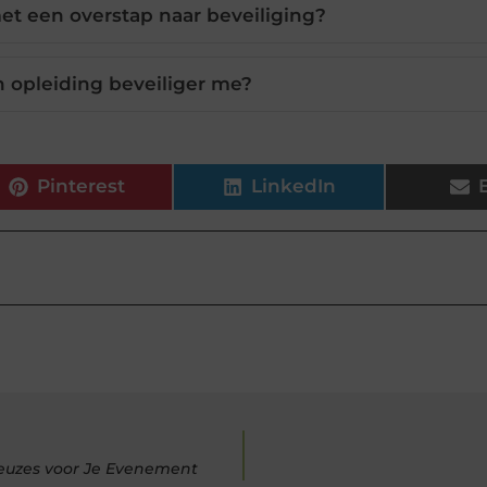
et een overstap naar beveiliging?
n opleiding beveiliger me?
Pinterest
LinkedIn
Keuzes voor Je Evenement