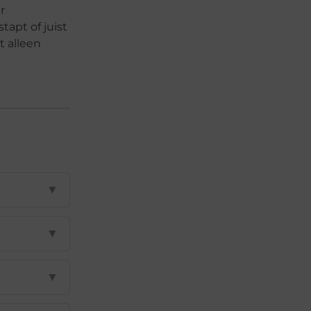
r
tapt of juist
t alleen
▼
▼
▼