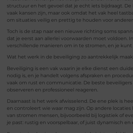
structuur en het gevoel dat je echt iets bijdraagt. D
vaak kansen zijn, maar ook omdat het vak heel tastbaa
om situaties veilig en prettig te houden voor anderen
Toch is de stap naar een nieuwe richting soms spannen
dat je eerst aan allerlei voorwaarden moet voldoen. In 
verschillende manieren om in te stromen, en je kunt j
Wat het werk in de beveiliging zo aantrekkelijk maak
Beveiliging is een vak waarin je elke dienst een duide
nodig is, en je handelt volgens afspraken en procedure
vaak om rust en communicatie. De beste beveiligers z
observeren en professioneel reageren.
Daarnaast is het werk afwisselend. De ene plek is heel
en controleert wie waar mag zijn. Op andere locaties
van stromen mensen, bijvoorbeeld bij logistiek of e
je past: rustig en voorspelbaar, of juist dynamisch en