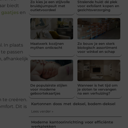
Zo kies je een stijlvolle
Stralende huid: dé plek
aar biedt
bruidsjumpsuit met
voor exfoliant kopen en
outletvoordeel
gezichtsverzorging
 gaatjes
en
Maatwerk kozijnen
Zo bouw je een sterk
. In plaats
mythen ontkracht
biologisch assortiment
 te passen
voor winkel en schap
, afhankelijk
De populairste stijlen
Wanneer is het tijd om
voor moderne
je sloten te vervangen
geboortekaartjes
na een verhuizing?
 te creëren.
Kartonnen doos met deksel, bodem-deksel
mfort. Dit is
Lees verder »
Moderne kantoorinrichting voor efficiënte
werkplekken