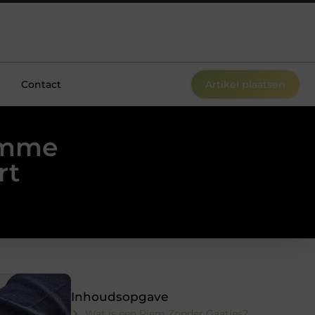
Contact
Artikel plaatsen
limme
rt
Inhoudsopgave
Wat is een Riem Zonder Gaatjes?