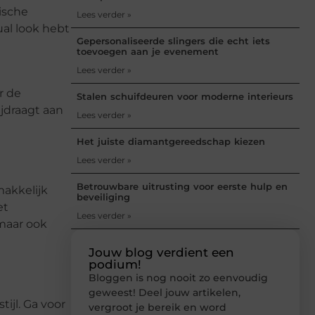
tische
Lees verder »
ual look hebt
Gepersonaliseerde slingers die echt iets
toevoegen aan je evenement
Lees verder »
r de
Stalen schuifdeuren voor moderne interieurs
ijdraagt aan
Lees verder »
Het juiste diamantgereedschap kiezen
Lees verder »
Betrouwbare uitrusting voor eerste hulp en
makkelijk
beveiliging
et
Lees verder »
 maar ook
Jouw blog verdient een
podium!
Bloggen is nog nooit zo eenvoudig
geweest! Deel jouw artikelen,
ijl. Ga voor
vergroot je bereik en word