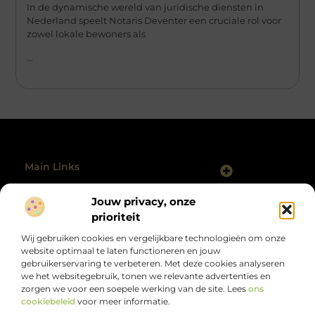
In de dynamische wereld van juridische diensten in
Nederland speelt Notaris Deventer een cruciale rol voor
zowel lokale bewoners als
...
Main Links
Backlinks Kopen Nederland: Slim, Risicovol of Onvermijdelijk?
Geld Verdienen Internet: Hoe Jij Vandaag Kunt Starten
Jouw privacy, onze
Bericht categorie
@2025 All Right Reserved.
prioriteit
Design by
www.polmanclaim.nl.
Wij gebruiken cookies en vergelijkbare technologieën om onze
website optimaal te laten functioneren en jouw
gebruikerservaring te verbeteren. Met deze cookies analyseren
we het websitegebruik, tonen we relevante advertenties en
zorgen we voor een soepele werking van de site. Lees
ons
cookiebeleid
voor meer informatie.
Alles wat je zoekt, op één plek.