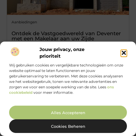
Aanbiedingen
Ontdek de Vastgoedwereld van Deventer
met een Makelaar aan uw Zijde
Deventer, een stad vol charme en geschiedenis, trekt
Jouw privacy, onze
steeds meer aandacht van huizenkopers en
prioriteit
investeerders. Maar waarom is Deventer zo
Wij gebruiken cookies en vergelijkbare technologieën om onze
...
website optimaal te laten functioneren en jouw
gebruikerservaring te verbeteren. Met deze cookies analyseren
we het websitegebruik, tonen we relevante advertenties en
zorgen we voor een soepele werking van de site. Lees
ons
cookiebeleid
voor meer informatie.
Alles Accepteren
Cookies Beheren