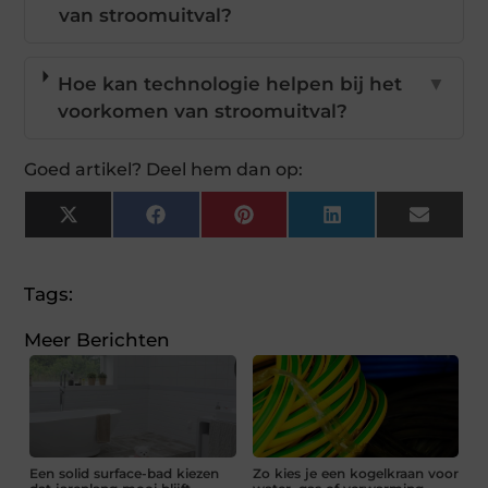
van stroomuitval?
Hoe kan technologie helpen bij het
▼
voorkomen van stroomuitval?
Goed artikel? Deel hem dan op:
X
Facebook
Pinterest
LinkedIn
Email
(Twitter)
Tags:
Meer Berichten
Een solid surface-bad kiezen
Zo kies je een kogelkraan voor