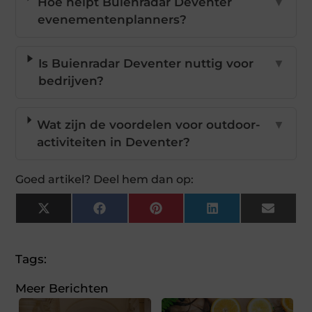
Hoe helpt Buienradar Deventer
▼
evenementenplanners?
Is Buienradar Deventer nuttig voor
▼
bedrijven?
Wat zijn de voordelen voor outdoor-
▼
activiteiten in Deventer?
Goed artikel? Deel hem dan op:
X
Facebook
Pinterest
LinkedIn
Email
(Twitter)
Tags:
Meer Berichten