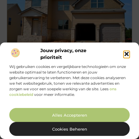
Jouw privacy, onze
Aanbiedingen
prioriteit
Ontdek de Vastgoedwereld van Deventer
Wij gebruiken cookies en vergelijkbare technologieën om onze
met een Makelaar aan uw Zijde
website optimaal te laten functioneren en jouw
gebruikerservaring te verbeteren. Met deze cookies analyseren
Deventer, een stad vol charme en geschiedenis, trekt
we het websitegebruik, tonen we relevante advertenties en
steeds meer aandacht van huizenkopers en
zorgen we voor een soepele werking van de site. Lees
ons
investeerders. Maar waarom is Deventer zo
cookiebeleid
voor meer informatie.
...
Alles Accepteren
Cookies Beheren