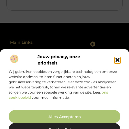
Main Links
Backlinks Kopen Nederland: Slim, Risicovol of Onvermijdelijk?
Geld Verdienen Internet: Hoe Jij Vandaag Kunt Starten
Jouw privacy, onze
Bericht categorie
@2025 All Right Reserved.
prioriteit
Design by
www.polmanclaim.nl.
Wij gebruiken cookies en vergelijkbare technologieën om onze
website optimaal te laten functioneren en jouw
gebruikerservaring te verbeteren. Met deze cookies analyseren
we het websitegebruik, tonen we relevante advertenties en
zorgen we voor een soepele werking van de site. Lees
ons
cookiebeleid
voor meer informatie.
Alles wat je zoekt, op één plek.
Van motiverende verhalen tot handige tips, ontdek de veelzijdigheid
van het dagelijks leven op polmanclaim.nl.
Alles Accepteren