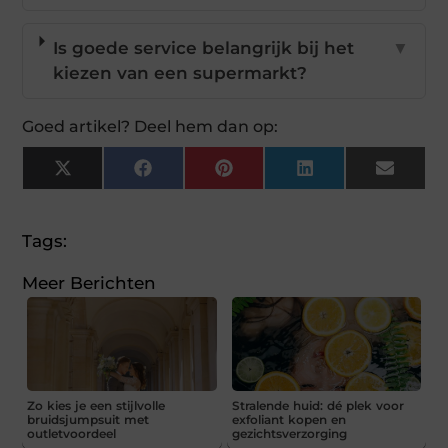
Is goede service belangrijk bij het
▼
kiezen van een supermarkt?
Goed artikel? Deel hem dan op:
X
Facebook
Pinterest
LinkedIn
Email
(Twitter)
Tags:
Meer Berichten
Zo kies je een stijlvolle
Stralende huid: dé plek voor
bruidsjumpsuit met
exfoliant kopen en
outletvoordeel
gezichtsverzorging