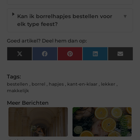
Kan ik borrelhapjes bestellen voor
▼
elk type feest?
Goed artikel? Deel hem dan op:
X
Facebook
Pinterest
LinkedIn
Email
(Twitter)
Tags:
bestellen
,
borrel
,
hapjes
,
kant-en-klaar
,
lekker
,
makkelijk
Meer Berichten