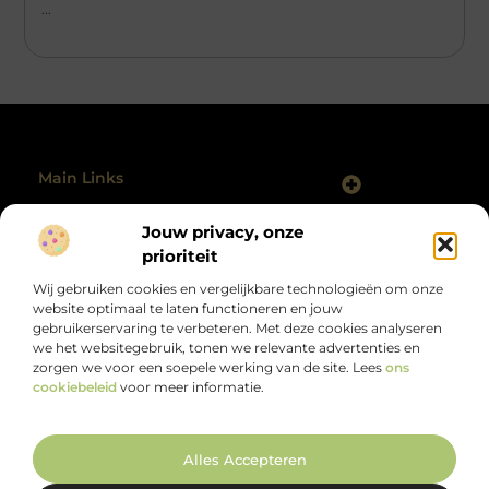
...
Main Links
Backlinks Kopen Nederland: Slim, Risicovol of Onvermijdelijk?
Geld Verdienen Internet: Hoe Jij Vandaag Kunt Starten
Jouw privacy, onze
Bericht categorie
@2025 All Right Reserved.
prioriteit
Design by
www.polmanclaim.nl.
Wij gebruiken cookies en vergelijkbare technologieën om onze
website optimaal te laten functioneren en jouw
gebruikerservaring te verbeteren. Met deze cookies analyseren
we het websitegebruik, tonen we relevante advertenties en
zorgen we voor een soepele werking van de site. Lees
ons
cookiebeleid
voor meer informatie.
Alles wat je zoekt, op één plek.
Van motiverende verhalen tot handige tips, ontdek de veelzijdigheid
van het dagelijks leven op polmanclaim.nl.
Alles Accepteren