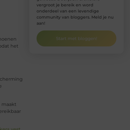
vergroot je bereik en word
onderdeel van een levendige
community van bloggers. Meld je nu
aan!
Start met bloggen!
choenen
odat het
escherming
e
n maakt
ereikbaar
kers vest
.