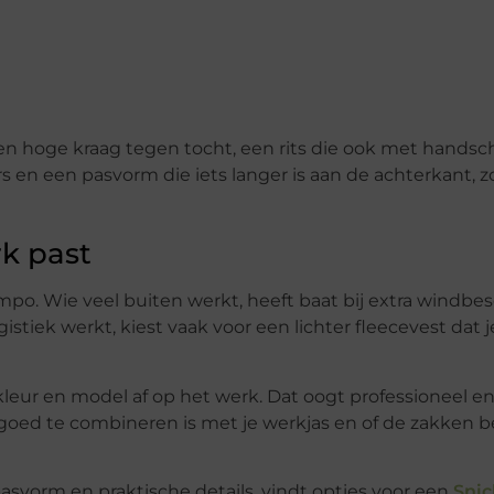
en hoge kraag tegen tocht, een rits die ook met hands
s en een pasvorm die iets langer is aan de achterkant, z
rk past
mpo. Wie veel buiten werkt, heeft baat bij extra windb
istiek werkt, kiest vaak voor een lichter fleecevest dat j
kleur en model af op het werk. Dat oogt professioneel e
 goed te combineren is met je werkjas en of de zakken b
pasvorm en praktische details, vindt opties voor een
Snic