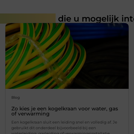
rde artikelen
die u mogelijk in
Blog
Zo kies je een kogelkraan voor water, gas
of verwarming
Een kogelkraan sluit een leiding snel en volledig af. Je
gebruikt dit onderdeel bijvoorbeeld bij een
waterleiding, gasleiding of verwarmingsinstallatie.