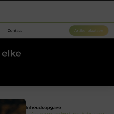
Contact
Artikel plaatsen
 elke
Inhoudsopgave
Waarom een werkvest meer is dan alleen