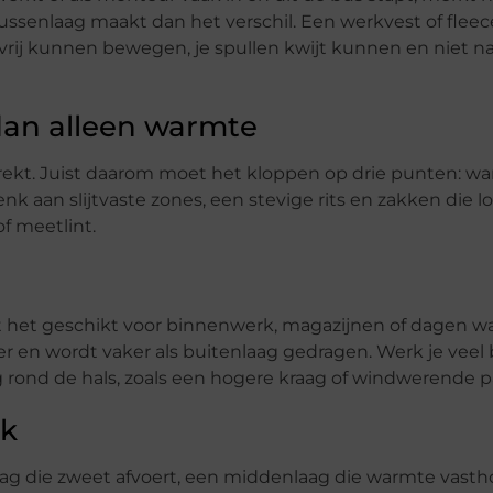
ussenlaag maakt dan het verschil. Een werkvest of flee
t vrij kunnen bewegen, je spullen kwijt kunnen en niet n
an alleen warmte
ttrekt. Juist daarom moet het kloppen op drie punten: 
 aan slijtvaste zones, een stevige rits en zakken die lo
of meetlint.
t het geschikt voor binnenwerk, magazijnen of dagen wa
r en wordt vaker als buitenlaag gedragen. Werk je veel
g rond de hals, zoals een hogere kraag of windwerende p
jk
laag die zweet afvoert, een middenlaag die warmte vast