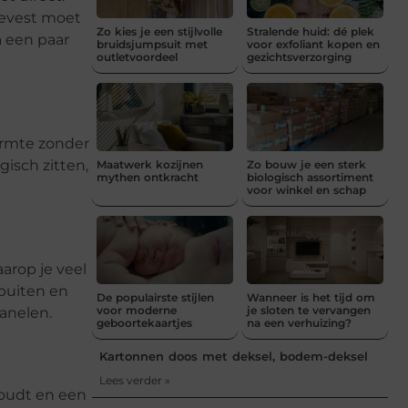
cevest moet
Zo kies je een stijlvolle
Stralende huid: dé plek
a een paar
bruidsjumpsuit met
voor exfoliant kopen en
outletvoordeel
gezichtsverzorging
warmte zonder
gisch zitten,
Maatwerk kozijnen
Zo bouw je een sterk
mythen ontkracht
biologisch assortiment
voor winkel en schap
arop je veel
 buiten en
De populairste stijlen
Wanneer is het tijd om
voor moderne
je sloten te vervangen
anelen.
geboortekaartjes
na een verhuizing?
Kartonnen doos met deksel, bodem-deksel
Lees verder »
houdt en een