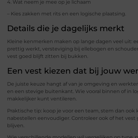
4. Wat neem je mee op je lichaam
– Kies zakken met rits en een logische plaatsing.
Details die je dagelijks merkt
Kleine kenmerken maken op lange dagen veel uit: e
prettig werkt, versteviging bij ellebogen en schouder
vest goed blijft zitten bij bukken.
Een vest kiezen dat bij jouw we
De juiste keuze hangt af van je omgeving en werkte
en een stevige buitenkant. Wie vooral binnen of in log
makkelijker kunt ventileren.
Praktische tip: koop je voor een team, stem dan ook 
nabestellen eenvoudiger. Controleer ook of het vest
blijven.
Wie verschillende modellen wil vergelijken op type, 