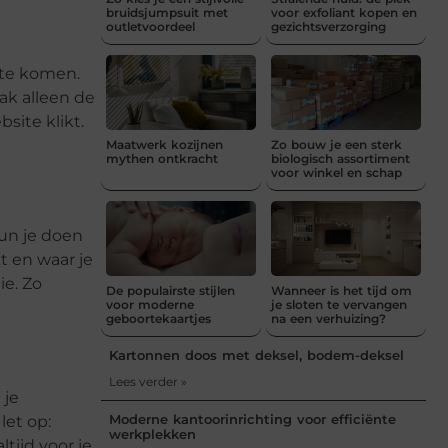
bruidsjumpsuit met
voor exfoliant kopen en
outletvoordeel
gezichtsverzorging
 te komen.
ak alleen de
site klikt.
Maatwerk kozijnen
Zo bouw je een sterk
mythen ontkracht
biologisch assortiment
voor winkel en schap
un je doen
t en waar je
e. Zo
De populairste stijlen
Wanneer is het tijd om
voor moderne
je sloten te vervangen
geboortekaartjes
na een verhuizing?
Kartonnen doos met deksel, bodem-deksel
Lees verder »
 je
Moderne kantoorinrichting voor efficiënte
let op:
werkplekken
tijd voor je