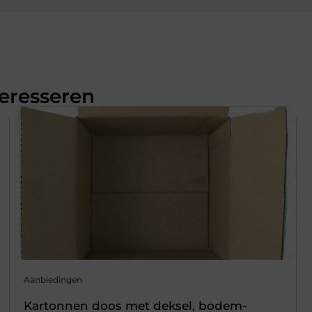
teresseren
Aanbiedingen
Kartonnen doos met deksel, bodem-