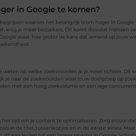
oger in Google te komen?
e begrijpen waarom het belangrijk is om hoger in Google
t, krijg je meer bezoekers. Dit komt doordat mensen va
 Google staat, hoe groter de kans dat iemand op jouw web
sbekendheid.
e weten op welke zoekwoorden je je moet richten. Dit k
ijk je naar de zoekwoorden waar jouw doelgroep op zoek
nden met een hoog zoekvolume en een lage concurrenti
 het tijd om je content te optimaliseren. Zorg ervoor dat
ls in de titel, tussenkopjes en in de eerste alinea. Maar 
it kan leiden tot een lagere ranking in Google. Schrijf al