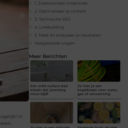
1. Zoekwoorden onderzoek
2. Optimaliseer je content
3. Technische SEO
4. Linkbuilding
5. Meet en analyseer je resultaten
Veelgestelde vragen
Meer Berichten
Een solid surface-bad
Zo kies je een
kiezen dat jarenlang
kogelkraan voor water,
mooi blijft
gas of verwarming
gelijk! In
ekken.
Zo kies je een stijlvolle
Stralende huid: dé plek