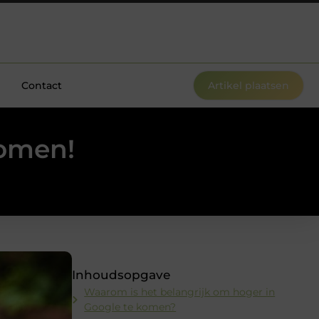
Contact
Artikel plaatsen
komen!
Inhoudsopgave
Waarom is het belangrijk om hoger in
Google te komen?