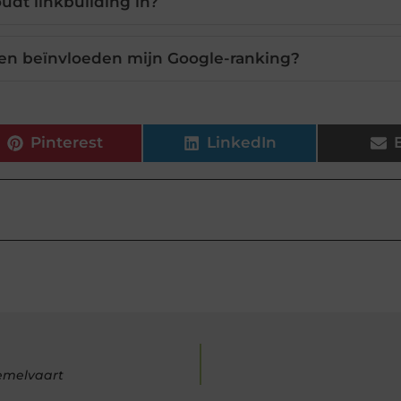
udt linkbuilding in?
ren beïnvloeden mijn Google-ranking?
Pinterest
LinkedIn
emelvaart