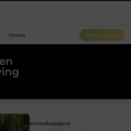
Contact
Artikel plaatsen
een
ving
Inhoudsopgave
De complexiteit van geluid in onze