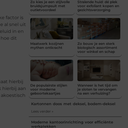
Zo kies je een stijlvolle
Stralende huid: dé plek
bruidsjumpsuit met
voor exfoliant kopen en
outletvoordeel
gezichtsverzorging
e factor is
 al snel uit
eluid in en
hoe dit
Maatwerk kozijnen
Zo bouw je een sterk
mythen ontkracht
biologisch assortiment
voor winkel en schap
aat hierbij
De populairste stijlen
Wanneer is het tijd om
 hierbij aan
voor moderne
je sloten te vervangen
geboortekaartjes
na een verhuizing?
 akoestisch
Kartonnen doos met deksel, bodem-deksel
Lees verder »
Moderne kantoorinrichting voor efficiënte
werkplekken