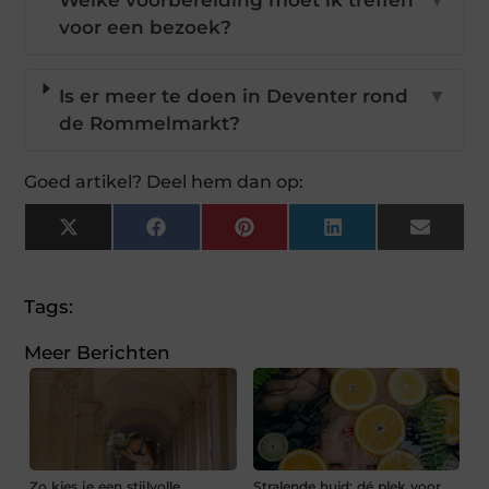
voor een bezoek?
Is er meer te doen in Deventer rond
▼
de Rommelmarkt?
Goed artikel? Deel hem dan op:
X
Facebook
Pinterest
LinkedIn
Email
(Twitter)
Tags:
Meer Berichten
Zo kies je een stijlvolle
Stralende huid: dé plek voor