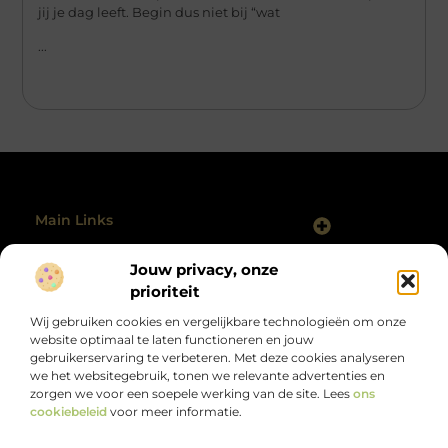
jij je dag leeft. Begin dus niet bij “wat
...
Main Links
Backlinks Kopen Nederland: Slim, Risicovol of Onvermijdelijk?
Geld Verdienen Internet: Hoe Jij Vandaag Kunt Starten
Jouw privacy, onze
Bericht categorie
@2025 All Right Reserved.
prioriteit
Design by
www.polmanclaim.nl.
Wij gebruiken cookies en vergelijkbare technologieën om onze
website optimaal te laten functioneren en jouw
gebruikerservaring te verbeteren. Met deze cookies analyseren
we het websitegebruik, tonen we relevante advertenties en
zorgen we voor een soepele werking van de site. Lees
ons
cookiebeleid
voor meer informatie.
Alles wat je zoekt, op één plek.
Van motiverende verhalen tot handige tips, ontdek de veelzijdigheid