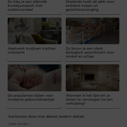
Zo kies je een stijlvolle
Stralende huid: dé plek voor
bruidsjumpsuit met
exfoliant kopen en
outletvoordeel
gezichtsverzorging
Maatwerk kozijnen mythen
Zo bouw je een sterk
ontkracht
biologisch assortiment voor
winkel en schap
De populairste stijlen voor
Wanneer is het tijd om je
moderne geboortekaartjes
sloten te vervangen na een
verhuizing?
Kartonnen doos met deksel, bodem-deksel
Lees verder »